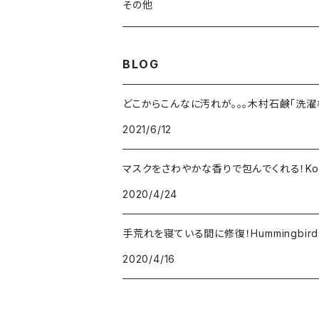
水筒
木村石鹸
その他
Komons/コモンズ
BLOG
SASAWASHI/ささ和紙
どこからこんなに汚れが。。。木村石鹸「洗濯
2021/6/12
SHOE SHAME /シューシェイム
マスクをさわやかな香りで包んでくれる！Ko
SHINTO TOWEL / 神藤タオル
2020/4/24
STANLEY / スタンレー
手荒れを寝ている間に修復！Hummingbi
2020/4/16
SUBU / スブ
NISHIGUCHI KUTSUSHITA / 西口靴下