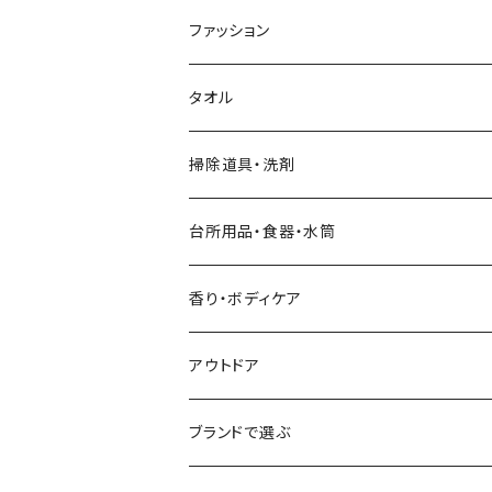
ファッション
靴下
タオル
靴下（春夏）
手・首・おなか周り
掃除道具・洗剤
靴下（秋冬）
バッグ・トートバッグ
台所用品・食器・水筒
カトラリー
香り・ボディケア
食器
アウトドア
台所用品
ブランドで選ぶ