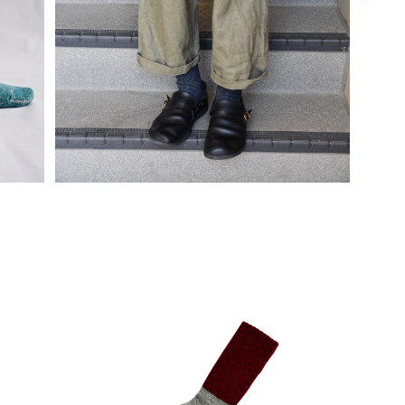
SOLD OUT
クレッ
【M
A
完売しました【Mサイズ】 リスペクトコットン
リブソックス / NISHIGUCHI KUTSUSHIT
¥1,650
A
GUC
【Mサイズ】 モヘアウールパイルソックス /NI
【M
SHIGUCHI KUTSUSHITA
¥2,420