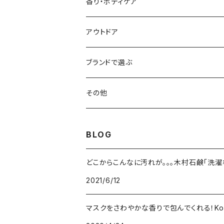
カトラリー
香り・ボディケア
食器
アウトドア
台所用品
ブランドで選ぶ
水筒
木村石鹸
その他
Komons/コモンズ
BLOG
SASAWASHI/ささ和紙
どこからこんなに汚れが。。。木村石鹸「洗濯
2021/6/12
SHOE SHAME /シューシェイム
マスクをさわやかな香りで包んでくれる！Ko
SHINTO TOWEL / 神藤タオル