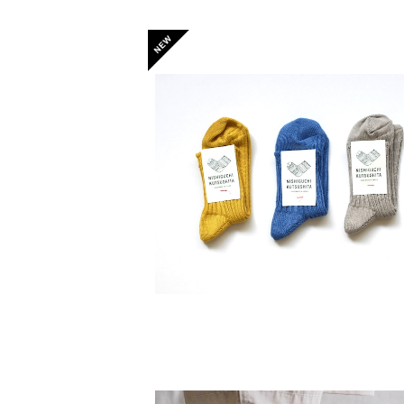
【Mサイズ】 リネンリブソックス / NISHI
HI KUTSUSHITA
¥1,760