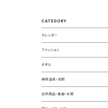
CATEGORY
カレンダー
ファッション
靴下
タオル
靴下（春夏）
手・首・おなか周り
掃除道具・洗剤
靴下（秋冬）
バッグ・トートバッグ
台所用品・食器・水筒