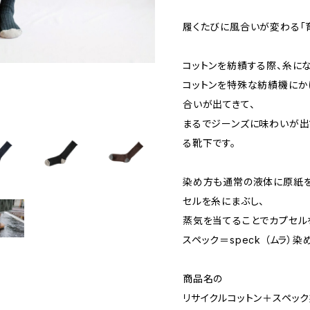
履くたびに風合いが変わる「
コットンを紡績する際、糸に
コットンを特殊な紡績機にか
合いが出てきて、
まるでジーンズに味わいが出
る靴下です。
染め方も通常の液体に原紙を
セルを糸にまぶし、
蒸気を当てることでカプセル
スペック＝speck （ムラ）染
商品名の
リサイクルコットン＋スペック