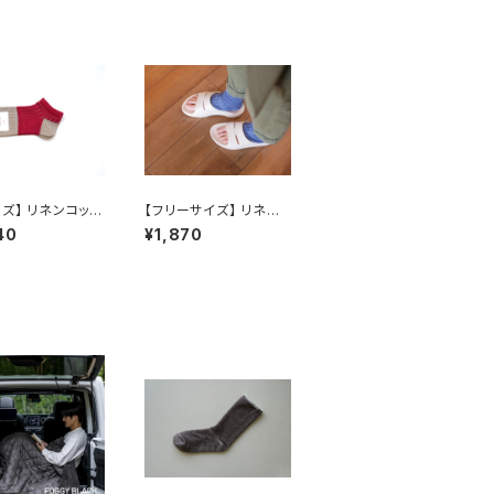
イズ】 リネンコット
【フリーサイズ】 リネン
レット / NISHI
リブサンダルソックス /
40
¥1,870
I KUTSUSHIT
NISHIGUCHI KUTSU
SHITA