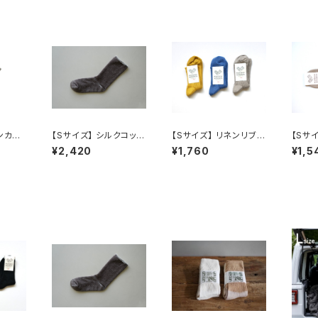
ンカシ
【Sサイズ】 シルクコット
【Sサイズ】 リネンリブソ
【Sサ
ス /
ンホームソックス / NIS
ックス / NISHIGUCHI
ンアンク
¥2,420
¥1,760
¥1,5
KUTSU
HIGUCHI KUTSUSHI
KUTSUSHITA
GUCH
TA
A