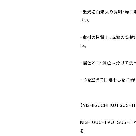
・蛍光増白剤入り洗剤・漂白
さい。
・素材の性質上、洗濯の際縮
い。
・濃色と白・淡色は分けて洗っ
・形を整えて日陰干しをお願
【NISHIGUCHI KUTSUSH
NISHIGUCHI KUTSUS
る