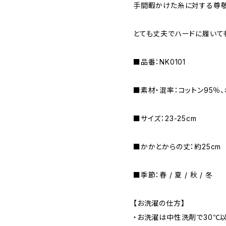
手間暇かけた糸に対する尊敬
とても丈夫でハードに履いて
■品番：NK0101
■素材・混率：コットン95％
■サイズ：23-25cm
■かかとからの丈：約25cm
■季節：春 / 夏 / 秋 / 冬
【お洗濯の仕方】
・お洗濯は中性洗剤で30℃以