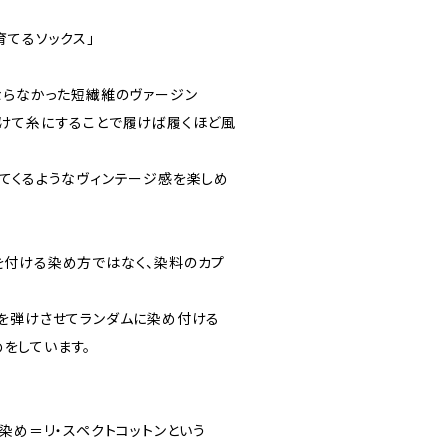
育てるソックス」
ならなかった短繊維のヴァージン
けて糸にすることで履けば履くほど風
てくるようなヴィンテージ感を楽しめ
付ける染め方ではなく、染料のカプ
を弾けさせてランダムに染め付ける
めをしています。
染め＝リ・スペクトコットンという