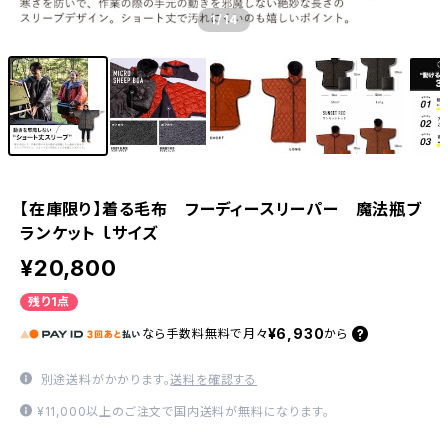
1
/14
【在庫限り】着る毛布 フーディースリーパー 魔法瓶ブ
ランケット ｌサイズ
¥20,800
残り1点
¥6,930
なら
手数料無料で
月々
から
別途送料がかかります。
送料を確認する
¥11,000以上のご注文で国内送料が無料になります。