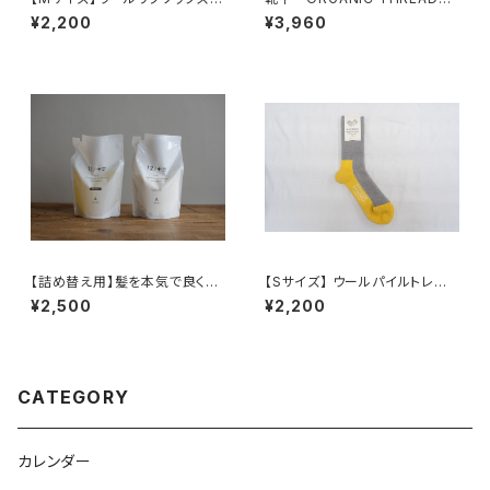
NISHIGUCHI KUTSUSHITA
ミックス３足セット
¥2,200
¥3,960
【詰め替え用】髪を本気で良くす
【Sサイズ】 ウールパイルトレイ
ることだけを考えたシャンプー＆
ルソックス /NISHIGUCHI KUT
¥2,500
¥2,200
コンディショナー 12/JU-NI(ジ
SUSHITA
ューニ) / 木村石鹸
CATEGORY
カレンダー