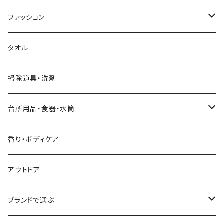
ファッション
靴下
タオル
靴下（春夏）
手・首・おなか周り
掃除道具・洗剤
靴下（秋冬）
バッグ・トートバッグ
台所用品・食器・水筒
カトラリー
香り・ボディケア
食器
アウトドア
台所用品
ブランドで選ぶ