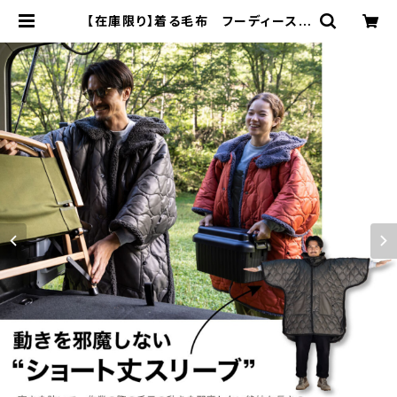
【在庫限り】着る毛布 フーディースリ
ーパー 魔法瓶ブランケット ｌサイズ
| 余白社