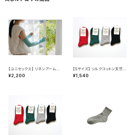
【ユニセックス】 リネンアームカ
【Sサイズ】 シルクコットン天竺ソ
バー / NISHIGUCHI KUTSUS
ックス / NISHIGUCHI KUTSU
¥2,200
¥1,540
HITA
SHITA